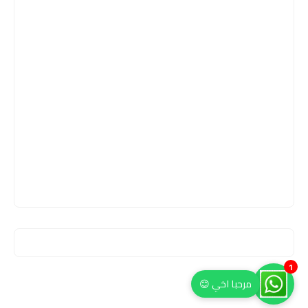
1
مرحبا اخي 😊