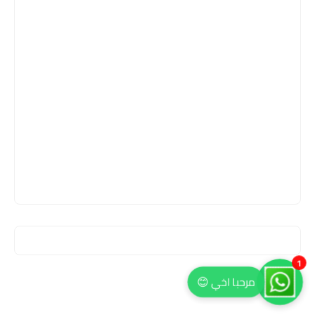
1
مرحبا اخي 😊