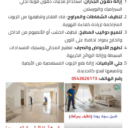
إزالة دهون الجدران:
استخدام مذيبات دهون قوية لجلي
السيراميك والبورسلان.
تنظيف الشفاطات والمراوح:
فك الفلاتر وتنظيفها من الزيوت
المتراكمة لزيادة كفاءة التهوية.
تلميع دواليب المطبخ:
تنظيف الخشب أو الألمنيوم من الداخل
والخارج بمواد تحافظ على اللون.
تطهير الأحواض والصرف:
تعقيم المجالي وتسليك الانسدادات
البسيطة وإزالة الروائح الكريهة.
جلي الأرضيات:
إزالة بقع الزيوت المستعصية من الأرضية
وتلميعها لتبدو كالجديدة.
رقم الهاتف:
0543626173