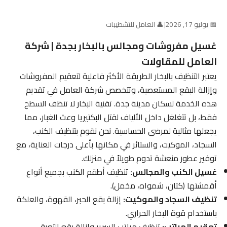
📅 يوليو 17, 2026
|
👤 العامل للتشطيبات
غسيل مفروشات ومجالس بالبخار بجدة | شركة
العامل للمقاولات
يعتبر التنظيف بالبخار الطريقة الأكثر فاعلية لتعقيم المفروشات
وإزالة البقع المستعصية، وتتخصص شركة العامل في تقديم
هذه الخدمة لسكان مدينة جدة. تقنية البخار لا تنظف السطح
فقط، بل تتغلغل داخل الألياف لقتل البكتيريا وعث الغبار، مما
يجعلها مثالية لمرضى الحساسية. نحن نقوم بتنظيف الكنب،
السجاد، الموكيت، والستائر في مكانها بأعلى درجات العناية، مع
توفير عطور منعشة تدوم طويلاً في منزلك.
غسيل الكنب والمجالس:
تنظيف أطقم الكنب بجميع أنواع
أقمشتها (كتان، شمواه، مخمل).
تنظيف السجاد والموكيت:
إزالة بقع الحبر، القهوة، والعلكة
باستخدام قوة البخار الحراري.
تعقيم المراتب:
تنظيف مراتب السرير وإزالة بقع التعرق