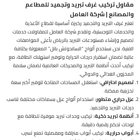
مقاول تركيب غرف تبريد وتجميد للمطاعم
والمصانع | شركة العامل
تعتبر غرف التبريد والتجميد ركيزة أساسية لقطاع الأغذية
والخدمات اللوجستية، وتقدم شركة العامل للمقاولات خدمات
تصميم وإنشاء مستودعات التبريد بالرياض بأعلى المواصفات
الفنية. نحن نستخدم ألواح “الساندوتش بانل” المعزولة بكثافة
عالية لضمان استقرار درجات الحرارة وتوفير استهلاك الطاقة، مع
تركيب أحدث أنظمة التبريد والمحركات العالمية لضمان سلامة
المخزون الغذائي والدوائي.
تصميم احترافي:
استغلال المساحات المتاحة لتوفير أكبر سعة
تخزينية ممكنة.
عزل حراري متطور:
استخدام ألواح عزل بسماكات مختلفة تناسب
درجات التبريد والتجميد.
أنظمة تبريد ذكية:
تركيب وحدات تبريد موفرة للطاقة مع
لوحات تحكم رقمية دقيقة.
أبواب حرارية:
تركيب أبواب منزلقة ومفصلية تمنع تسرب