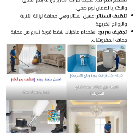
والبكتيريا لضمان نوم صحي.
تنظيف الستائر:
غسيل الستائر وهي معلقة لإزالة الأتربة
والروائح الكريهة.
تجفيف سريع:
استخدام ماكينات شفط قوية تسرع من عملية
جفاف المفروشات.
شركة عزل خزانات بجدة (منع
غسيل سجاد جدة
التسربات)