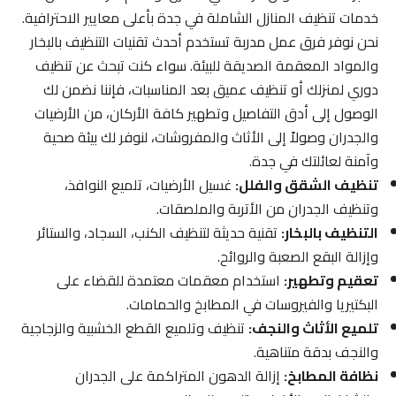
خدمات تنظيف المنازل الشاملة في جدة بأعلى معايير الاحترافية.
نحن نوفر فرق عمل مدربة تستخدم أحدث تقنيات التنظيف بالبخار
والمواد المعقمة الصديقة للبيئة. سواء كنت تبحث عن تنظيف
دوري لمنزلك أو تنظيف عميق بعد المناسبات، فإننا نضمن لك
الوصول إلى أدق التفاصيل وتطهير كافة الأركان، من الأرضيات
والجدران وصولاً إلى الأثاث والمفروشات، لنوفر لك بيئة صحية
وآمنة لعائلتك في جدة.
تنظيف الشقق والفلل:
غسيل الأرضيات، تلميع النوافذ،
وتنظيف الجدران من الأتربة والملصقات.
التنظيف بالبخار:
تقنية حديثة لتنظيف الكنب، السجاد، والستائر
وإزالة البقع الصعبة والروائح.
تعقيم وتطهير:
استخدام معقمات معتمدة للقضاء على
البكتيريا والفيروسات في المطابخ والحمامات.
تلميع الأثاث والنجف:
تنظيف وتلميع القطع الخشبية والزجاجية
والنجف بدقة متناهية.
نظافة المطابخ:
إزالة الدهون المتراكمة على الجدران