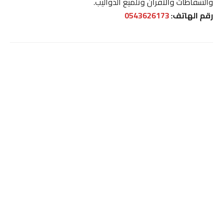
والشفاطات والأفران وتلميع الدواليب.
رقم الهاتف:
0543626173