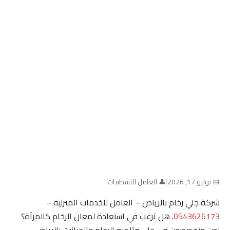
📅 يوليو 17, 2026
|
👤 العامل للتشطيبات
شركة جلي رخام بالرياض – العامل للخدمات المنزلية –
0543626173
. هل ترغب في استعادة لمعان الرخام كالمرآة؟
نحن متخصصون في جلي وتلميع الرخام والجرانيت بالرياض