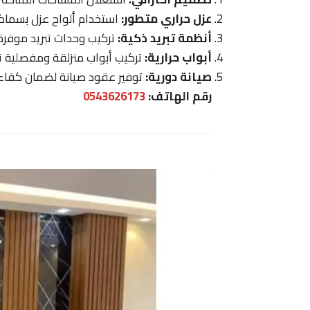
عزل حراري متطور:
استخدام ألواح عزل بسماكات
أنظمة تبريد ذكية:
تركيب وحدات تبريد موفرة
أبواب حرارية:
تركيب أبواب منزلقة ومفصلية تم
صيانة دورية:
توفير عقود صيانة لضمان كفاء
رقم الهاتف:
0543626173