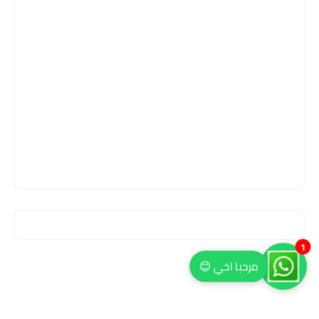
1
مرحبا اخي 😊