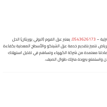
زلية –
0543626173
. يعتبر عزل الفوم (البولي يوريثان) الحل
رياض. نتميز بتقديم خدمة عزل الشينكو والأسطح المعدنية بكفاءة
 تمنع الحرارة وتسرب المياه بنسبة 100%. مادتنا معتمدة من شركة الكهرباء وتساهم في تقليل استهلاك
ن واستمتع ببرودة منزلك طوال الصيف.