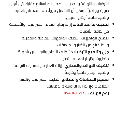
الأرضيات والنوافذ والجدران، لنضمن لك استلام عقارك في أبهى
صورة وجاهزاً للسكن أو التشغيل فوراً، مع الاهتمام بتعقيم
وتلميع كافة أركان المبنى.
تنظيف ما بعد البناء:
إزالة بقايا الرخام، السيراميك، والأسمنت
من كافة الأرضيات.
تلميع الواجهات:
تنظيف الواجهات الزجاجية والحجرية
والكلادينج من الغبار والملصقات.
جلي وتلميع الأرضيات:
تنظيف الرخام والبورسلان بأجهزة
متطورة لإظهار لمعانه الأصلي.
تنظيف النوافذ والمجاري:
إزالة الغبار من مسارات النوافذ
وتلميع الزجاج داخلياً وخارجياً.
تعقيم الحمامات والمطابخ:
تنظيف السيراميك وتلميع
الخلاطات وإزالة آثار الترويبة والدهانات.
رقم الهاتف:
0543626173