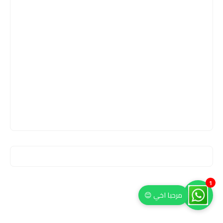
1
مرحبا اخي 😊