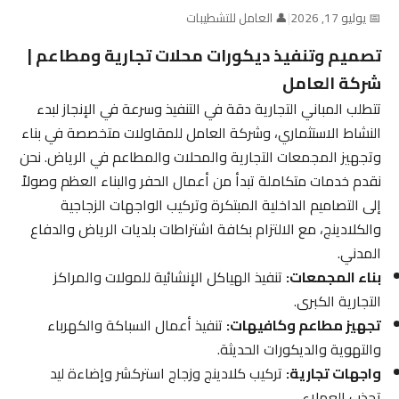
📅 يوليو 17, 2026
|
👤 العامل للتشطيبات
تصميم وتنفيذ ديكورات محلات تجارية ومطاعم |
شركة العامل
تتطلب المباني التجارية دقة في التنفيذ وسرعة في الإنجاز لبدء
النشاط الاستثماري، وشركة العامل للمقاولات متخصصة في بناء
وتجهيز المجمعات التجارية والمحلات والمطاعم في الرياض. نحن
نقدم خدمات متكاملة تبدأ من أعمال الحفر والبناء العظم وصولاً
إلى التصاميم الداخلية المبتكرة وتركيب الواجهات الزجاجية
والكلادينج، مع الالتزام بكافة اشتراطات بلديات الرياض والدفاع
المدني.
بناء المجمعات:
تنفيذ الهياكل الإنشائية للمولات والمراكز
التجارية الكبرى.
تجهيز مطاعم وكافيهات:
تنفيذ أعمال السباكة والكهرباء
والتهوية والديكورات الحديثة.
واجهات تجارية:
تركيب كلادينج وزجاج استركشر وإضاءة ليد
تجذب العملاء.