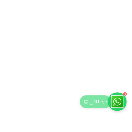
1
مرحبا اخي 😊