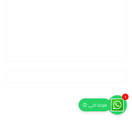
1
مرحبا اخي 😊