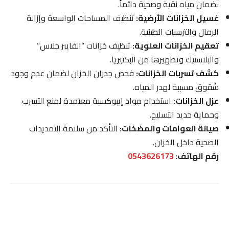
لضمان مياه نقية وصحية دائماً.
غسيل الخزانات الأرضية:
تنظيف المساحات الواسعة وإزالة
الرمال والترسبات الطينية.
تعقيم الخزانات العلوية:
تنظيف خزانات “الفايبر جلاس”
والبلاستيك وتطهيرها من البكتيريا.
كشف تسربات الخزانات:
فحص جدران الخزان لضمان عدم وجود
شقوق مسببة لهدر المياه.
عزل الخزانات:
استخدام مواد إيبوكسية معتمدة لمنع التسرب
وحماية حديد التسليح.
صيانة العوامات والمضخات:
التأكد من سلامة التمديدات
الصحية داخل الخزان.
رقم الهاتف:
0543626173