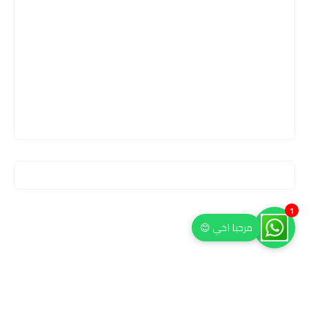
1
مرحبا اخي 😊