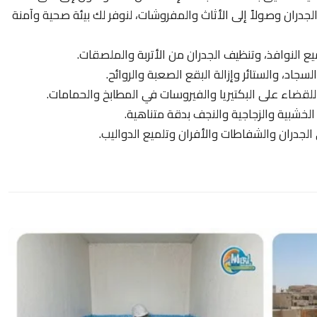
لجدران وصولاً إلى الأثاث والمفروشات، لنوفر لك بيئة صحية وآمنة
ع النوافذ، وتنظيف الجدران من الأتربة والملصقات.
سجاد، والستائر وإزالة البقع الصعبة والروائح.
ضاء على البكتيريا والفيروسات في المطابخ والحمامات.
لخشبية والزجاجية والنجف بدقة متناهية.
الجدران والشفاطات والأفران وتلميع الدواليب.