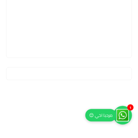
1
مرحبا اخي 😊