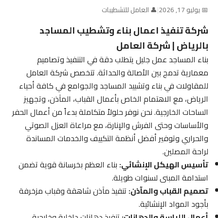
📅 يوليو 17, 2026
|
👤 العامل للتشطيبات
شركة تنفيذ اعمال بناء وتشطيب المساجد
بالرياض | شركة العامل
بناء المساجد عمل جليل يتطلب دقة في التنفيذ وتصاميم
معمارية تدمج بين الأصالة والحداثة. تتخصص شركة العامل
للمقاولات في بناء وتشييد المساجد والجوامع في كافة أحياء
الرياض، مع الاهتمام الخاص بأعمال القباب، المآذن، وتجهيز
الساحات الخارجية. نحن نوفر حلولاً متكاملة بدءاً من أعمال الحفر
والأساسات وحتى الفرش والإنارة، مع مراعاة العزل الصوتي
والحراري وتوفير أفضل أنظمة التكييف والخدمات المساندة
لراحة المصلين.
تأسيس الهيكل الإنشائي:
بناء العظم بخرسانة قوية تضمن
استدامة المبنى لسنوات طويلة.
تصميم القباب والمآذن:
تنفيذ مآذن شاهقة وقباب مزخرفة
بأجود المواد الإنشائية.
أعمال اللياسة والدهانات:
تنفيذ دهانات داخلية وخارجية