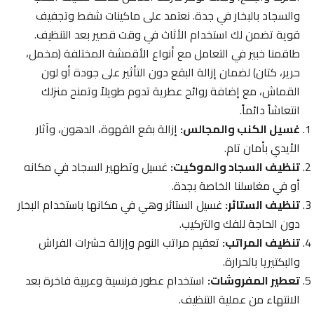
والسجاد بالبخار في جدة. نعتمد على ماكينات شفط وتجفيف
قوية تضمن لك استخدام الأثاث في وقت قصير بعد التنظيف.
طاقمنا خبير في التعامل مع أنواع الأقمشة المختلفة (مخمل،
حرير، كتان) لضمان إزالة البقع دون التأثير على جودة أو لون
القماش، مع إضافة روائح عطرية تدوم طويلاً وتمنح منزلك
انتعاشاً دائماً.
غسيل الكنب والمجالس:
إزالة بقع القهوة، الدهون، وآثار
الأيدي بأمان تام.
تنظيف السجاد والموكيت:
غسيل وتطهير السجاد في مكانه
أو في مغاسلنا الخاصة بجدة.
تنظيف الستائر:
غسيل الستائر وهي في مكانها باستخدام البخار
دون الحاجة للفك والتركيب.
تنظيف المراتب:
تعقيم مراتب النوم وإزالة حشرات الفراش
والبكتيريا بالحرارة.
تعطير المفروشات:
استخدام عطور فرنسية وعربية فاخرة بعد
الانتهاء من عملية التنظيف.