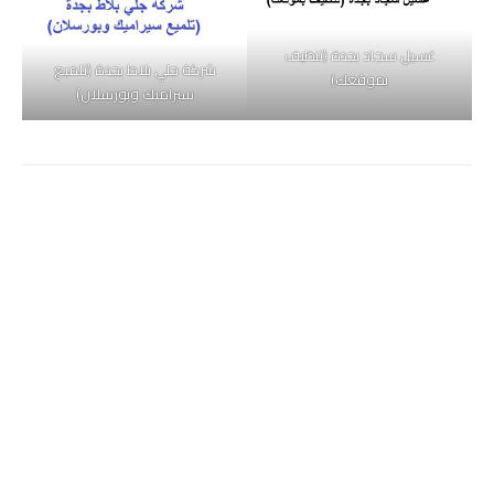
غسيل سجاد بجدة (تنظيف
شركة جلي بلاط بجدة (تلميع
بموقعك)
سيراميك وبورسلان)