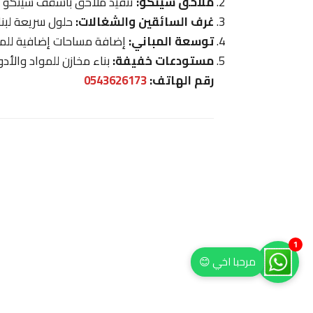
ملاحق شينكو:
تنفيذ ملاحق بأسقف شينكو مع
غرف السائقين والشغالات:
حلول سريعة لبنا
توسعة المباني:
إضافة مساحات إضافية للمبا
مستودعات خفيفة:
بناء مخازن للمواد والأدو
رقم الهاتف:
0543626173
1
مرحبا اخي 😊