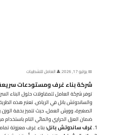
📅 يوليو 17, 2026
|
👤 العامل للتشطيبات
شركة بناء غرف ومستودعات سريعة ف
توفر شركة العامل للمقاولات حلول البناء الس
والساندوتش بانل في الرياض. تعتبر هذه الطريق
الصغيرة، وورش العمل، حيث تتميز بخفة الوزن و
ضمان العزل الحراري والمائي التام باستخدام مو
غرف ساندوتش بانل:
بناء غرف معزولة تماما