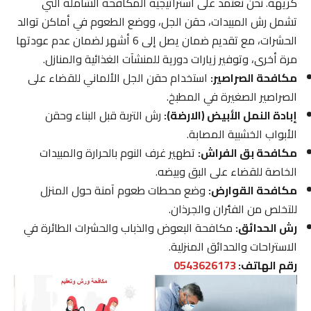
كريهة. نحن نعتمد على استراتيجية المكافحة الشاملة التي
تشمل رش المبيدات، حقن الجل، ووضع الطعوم في أماكن توالد
الحشرات، مع تقديم ضمان يصل إلى 6 أشهر لضمان عدم عودتها
مرة أخرى، وتوفير زيارات دورية للمنشآت الغذائية والمنازل.
مكافحة الصراصير:
استخدام حقن الجل الألماني للقضاء على
الصراصير الصغيرة في المطبخ.
إبادة النمل الأبيض (الارضة):
رش التربة قبل البناء وحقن
الأبواب الخشبية المصابة.
مكافحة بق الفراش:
تطهير غرف النوم بالحرارة والمبيدات
الخاصة للقضاء على البق وبيضه.
مكافحة القوارض:
وضع محطات طعوم آمنة حول المنزل
للتخلص من الفئران والجرذان.
رش الحدائق:
مكافحة البعوض والذباب والحشرات الطائرة في
الاستراحات والحدائق المنزلية.
رقم الهاتف:
0543626173