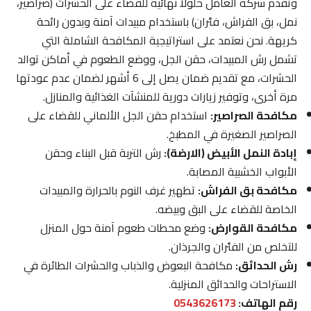
وتقدم شركة العامل حلولاً نهائية للقضاء على الحشرات (صراصير،
نمل، بق الفراش، فئران) باستخدام مبيدات آمنة وبدون رائحة
كريهة. نحن نعتمد على استراتيجية المكافحة الشاملة التي
تشمل رش المبيدات، حقن الجل، ووضع الطعوم في أماكن توالد
الحشرات، مع تقديم ضمان يصل إلى 6 أشهر لضمان عدم عودتها
مرة أخرى، وتوفير زيارات دورية للمنشآت الغذائية والمنازل.
مكافحة الصراصير:
استخدام حقن الجل الألماني للقضاء على
الصراصير الصغيرة في المطبخ.
إبادة النمل الأبيض (الارضة):
رش التربة قبل البناء وحقن
الأبواب الخشبية المصابة.
مكافحة بق الفراش:
تطهير غرف النوم بالحرارة والمبيدات
الخاصة للقضاء على البق وبيضه.
مكافحة القوارض:
وضع محطات طعوم آمنة حول المنزل
للتخلص من الفئران والجرذان.
رش الحدائق:
مكافحة البعوض والذباب والحشرات الطائرة في
الاستراحات والحدائق المنزلية.
رقم الهاتف:
0543626173